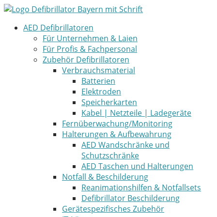
Zum
Inhalt
AED Defibrillatoren
springen
Für Unternehmen & Laien
Für Profis & Fachpersonal
Zubehör Defibrillatoren
Verbrauchsmaterial
Batterien
Elektroden
Speicherkarten
Kabel | Netzteile | Ladegeräte
Fernüberwachung/Monitoring
Halterungen & Aufbewahrung
AED Wandschränke und
Schutzschränke
AED Taschen und Halterungen
Notfall & Beschilderung
Reanimationshilfen & Notfallsets
Defibrillator Beschilderung
Gerätespezifisches Zubehör