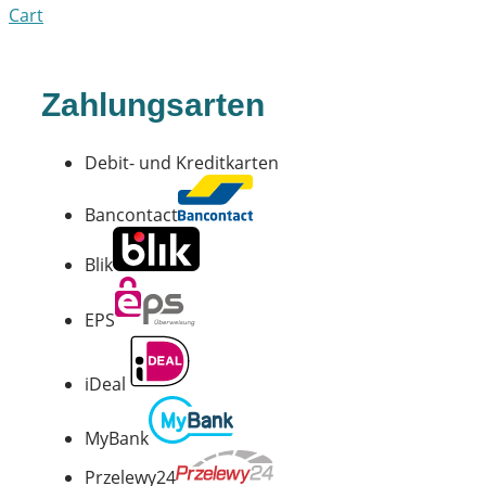
Cart
Zahlungsarten
Debit- und Kreditkarten
Bancontact
Blik
EPS
iDeal
MyBank
Przelewy24