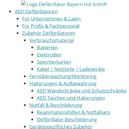
Zum
Inhalt
AED Defibrillatoren
springen
Für Unternehmen & Laien
Für Profis & Fachpersonal
Zubehör Defibrillatoren
Verbrauchsmaterial
Batterien
Elektroden
Speicherkarten
Kabel | Netzteile | Ladegeräte
Fernüberwachung/Monitoring
Halterungen & Aufbewahrung
AED Wandschränke und Schutzschränke
AED Taschen und Halterungen
Notfall & Beschilderung
Reanimationshilfen & Notfallsets
Defibrillator Beschilderung
Gerätespezifisches Zubehör