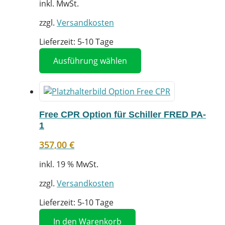
inkl. MwSt.
zzgl.
Versandkosten
Lieferzeit:
5-10 Tage
Dieses
Ausführung wählen
Produkt
weist
mehrere
Varianten
Free CPR Option für Schiller FRED PA-
auf.
1
Die
Optionen
357,00
€
können
auf
inkl. 19 % MwSt.
der
Produktseite
zzgl.
Versandkosten
gewählt
Lieferzeit:
5-10 Tage
werden
In den Warenkorb