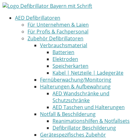
Zum
Inhalt
AED Defibrillatoren
springen
Für Unternehmen & Laien
Für Profis & Fachpersonal
Zubehör Defibrillatoren
Verbrauchsmaterial
Batterien
Elektroden
Speicherkarten
Kabel | Netzteile | Ladegeräte
Fernüberwachung/Monitoring
Halterungen & Aufbewahrung
AED Wandschränke und
Schutzschränke
AED Taschen und Halterungen
Notfall & Beschilderung
Reanimationshilfen & Notfallsets
Defibrillator Beschilderung
Gerätespezifisches Zubehör